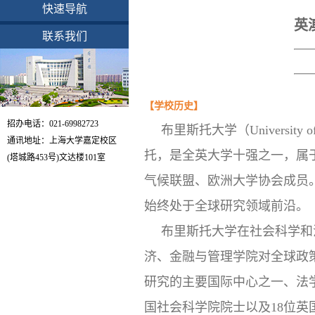
快速导航
英
联系我们
【
学校历史
】
招办电话：021-69982723
布里斯托大学（Universit
通讯地址：上海大学嘉定校区
托，是全英大学十强之一，属
(塔城路453号)文达楼101室
气候联盟、欧洲大学协会成员
始终处于全球研究领域前沿。
布里斯托大学在社会科学和
济、金融与管理学院对全球政
研究的主要国际中心之一、法学
国社会科学院院士以及18位英