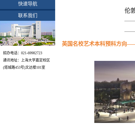
快速导航
伦
联系我们
英国名校艺术本科预科方向—
招办电话：021-69982723
通讯地址：上海大学嘉定校区
(塔城路453号)文达楼101室