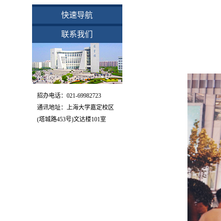
快速导航
联系我们
招办电话：021-69982723
通讯地址：上海大学嘉定校区
(塔城路453号)文达楼101室