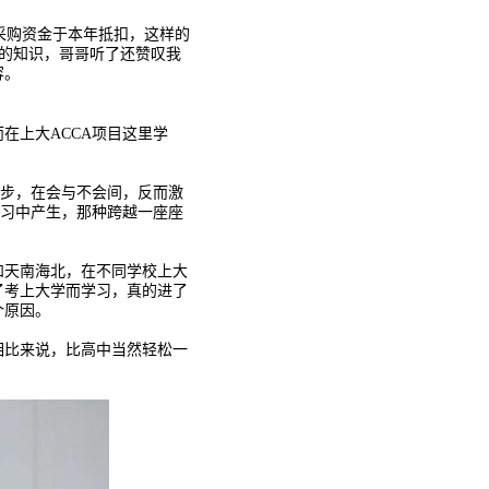
采购资金于本年抵扣，这样的
等方面的知识，哥哥听了还赞叹我
容。
在上大ACCA项目这里学
进步，在会与不会间，反而激
学习中产生，那种跨越一座座
和天南海北，在不同学校上大
了考上大学而学习，真的进了
个原因。
相比来说，比高中当然轻松一