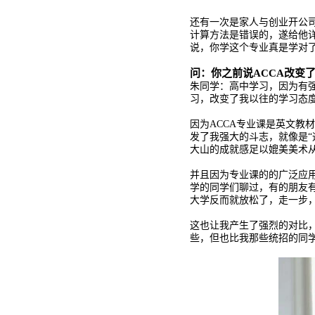
还有一次是家人与创业开公
计算方法是错误的，遂给他详细讲
说，你学这个专业真是学对
问：你之前说ACCA改变
朱同学：高中学习，因为有强
习，改变了我以往的学习态
因为ACCA专业课是英文教
发了我强大的斗志，就像是“
大山的成就感足以媲美美术
并且因为专业课的的广泛应
学的同学们聊过，有的朋友
大学反而就放松了，走一步
这也让我产生了强烈的对比
些，但也比我那些统招的同学