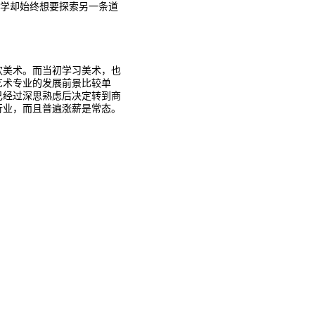
同学却始终想要探索另一条道
欢美术。而当初学习美术，也
艺术专业的发展前景比较单
己经过深思熟虑后决定转到商
行业，而且普遍涨薪是常态。