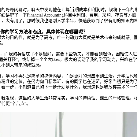
当期
司的哥哥闲聊时，聊天中发现他在计算
成本和利润时，误将下一年的
解了一下Financial Accounting科目中利润、费用、采购、存货
了，太有用了，那时候我也刚刚入学半年，快速获取到了很有用的知识内
了你的学习方法和态度，具体体现在哪里呢？
大的目的性，就是为了高考，唯一的动力大概就是美术带来的成就感。而
度。
材，而我的英语底子不是很好，需要下些功夫，才能看到起色，困难使人
通关打怪”，终结掉一个个大Boss，极大的调动了我的学习动力，兴趣在
从小到大带来的成就感。
用，学习不再只是简单的搞懂内容，而是更好的想应用到生活。开学后也
有精准的定位，在努力向目标靠近，有的同学也在迷茫，好像当初只是为
，看一步，不知道自己的下一步计划是什么，我想这也是我放弃美术的一
，我发现，这里的大学生活非常充实，学习的持续性、课堂的严格管理，
们更“辛苦点”。