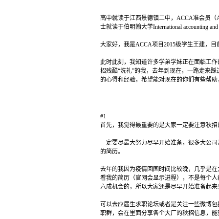
高中就读于江西景德镇二中，ACCA准会员（ACC
士就读于伯明翰大学International accounti
大家好，我是ACCA项目2015级学生王建，
此时此刻，我知道许多学弟学妹正在面临工作
招残酷“洗礼”的我，去年到现在，一路走来
的心得和经验，希望能对现在的你们有些帮助
#1
首先，我觉得最重要的是大家一定要注意秋招
一定要尽最大努力尽早开始准备，很多大公司
的简历。
去年的我因为疫情回国时间比较晚，几乎是在
看我的简历（官网会显示进程），不是每个人
六成机会的，所以大家还是尽早开始准备起来
可以去应届生求职论坛或者是关注一些微博包
职群，会在里面分享各个大厂的秋招信息，能