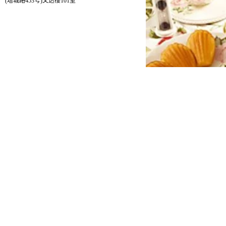
(塔城路453号)文达楼101室