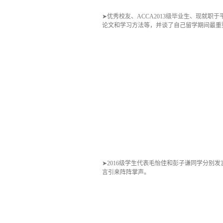
➤优秀校友、ACCA2013级毕业生、现就
论文和学习方法等，并谈了自己留学期间最重
➤2016级学生代表毛怡佳和彭子谦同学分
言引来阵阵掌声。