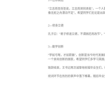
1---志存高远
“立志而圣则圣矣，立志而贤则贤矣”，一个
像无舵之舟漂泊不定”。希望同学们无论是出
2---修身立德
孔子曰：“君子修道立德，不谓困厄而改节”
3---勤学创新
“学如弓弩，才如箭镞”，创新是当今时代发
一个崇尚创新的国家，希望同学们多学习
致辞结束，王书记再次诚挚地祝福毕业生们
祝词环节在热烈的掌声中落下帷幕，随后毕