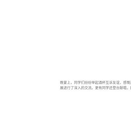
晚宴上，同学们纷纷举起酒杯互诉友谊，感慨
展进行了深入的交流。更有同学还登台献唱，