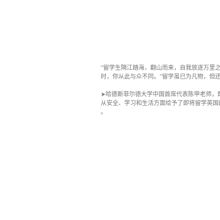
“留学生隔江踏海，翻山而来，自我放逐万里
时，你从此与众不同。”留学虽已为凡物，
➤哈德斯菲尔德大学中国首席代表陈甲老师，
从安全、学习和生活方面给予了即将留学
。