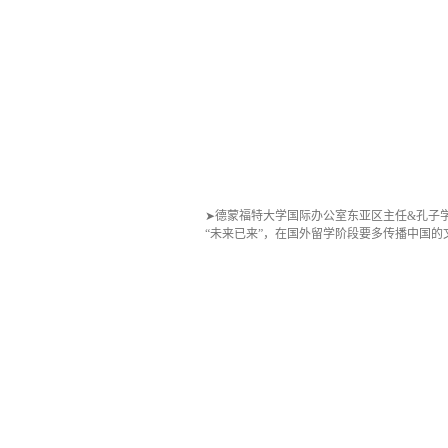
➤德蒙福特大学国际办公室东亚区主任&孔子
“未来已来”，在国外留学阶段要多传播中国