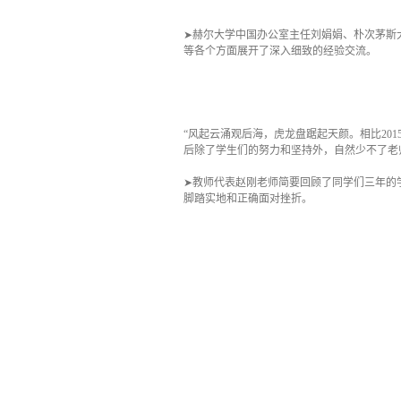
➤赫尔大学中国办公室主任刘娟娟、朴次茅斯
等各个方面展开了深入细致的经验交流。
“风起云涌观后海，虎龙盘踞起天颜。相比201
后除了学生们的努力和坚持外，自然少不了老
➤教师代表赵刚老师简要回顾了同学们三年的
脚踏实地和正确面对挫折。