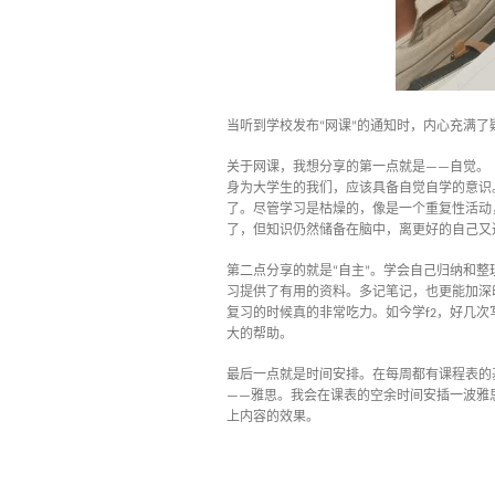
当听到学校发布
网课
的通知时，内心充满了
“
”
关于网课，我想分享的第一点就是
自觉。
——
身为大学生的我们，应该具备自觉自学的意识
了。尽管学习是枯燥的，像是一个重复性活动
了，但知识仍然储备在脑中，离更好的自己又
第二点分享的就是
自主
。学会自己归纳和整
“
”
习提供了有用的资料。多记笔记，也更能加深
复习的时候真的非常吃力。如今学
，好几次
f2
大的帮助。
最后一点就是时间安排。在每周都有课程表的
雅思。我会在课表的空余时间安插一波雅
——
上内容的效果。