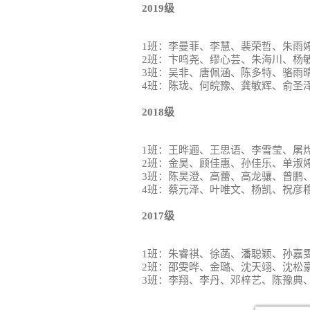
2019级
1班：李曼菲、李慧、裴荣哲、朱雨
2班：卞鸣尧、缪心芸、朱海川、杨
3班：吴非、唐佩涵、陈多特、骆雨
4班：陈珑、何皖豫、龚敏辉、俞圣
2018级
1班：王晔逦、王思语、李雪莹、屠
2班：金昊、顾佳惠、孙佳乐、单淑
3班：陈昊澄、高蕾、高龙骧、曾鹏
4班：蔡元泽、叶唯文、杨凯、祝彦
2017级
1班：朱睿祺、徐菡、潘聪颖、孙嘉
2班：邵雯晔、金璐、沈天翊、沈松
3班：李翔、李丹、邓梓艺、陈豫典