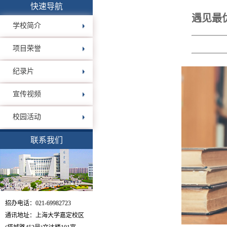
快速导航
遇见最
学校简介
项目荣誉
纪录片
宣传视频
校园活动
联系我们
招办电话：021-69982723
通讯地址：上海大学嘉定校区